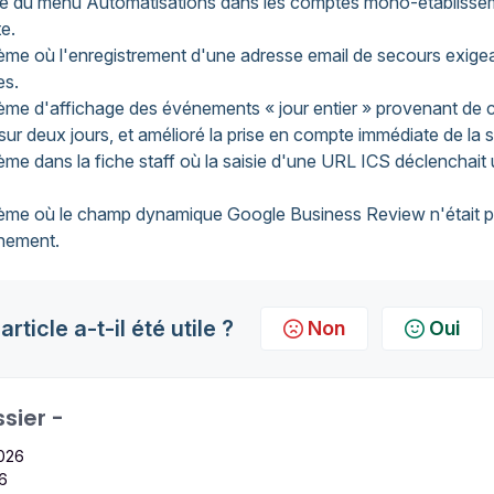
e du menu Automatisations dans les comptes mono-établissem
e.
ème où l'enregistrement d'une adresse email de secours exigea
es.
me d'affichage des événements « jour entier » provenant de c
sur deux jours, et amélioré la prise en compte immédiate de la
me dans la fiche staff où la saisie d'une URL ICS déclenchait
ème où le champ dynamique Google Business Review n'était pl
nement.
article a-t-il été utile ?
Non
Oui
sier -
026
26